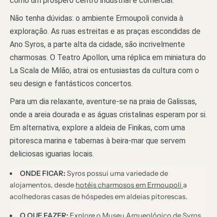
como um próspero centro industrial e comercial.
Não tenha dúvidas: o ambiente Ermoupoli convida à
exploração. As ruas estreitas e as praças escondidas de
Ano Syros, a parte alta da cidade, são incrivelmente
charmosas. O Teatro Apollon, uma réplica em miniatura do
La Scala de Milão, atrai os entusiastas da cultura com o
seu design e fantásticos concertos.
Para um dia relaxante, aventure-se na praia de Galissas,
onde a areia dourada e as águas cristalinas esperam por si.
Em alternativa, explore a aldeia de Finikas, com uma
pitoresca marina e tabernas à beira-mar que servem
deliciosas iguarias locais.
ONDE FICAR:
Syros possui uma variedade de
alojamentos, desde
hotéis charmosos em Ermoupoli
a
acolhedoras casas de hóspedes em aldeias pitorescas.
O QUE FAZER:
Explore o Museu Arqueológico de Syros,