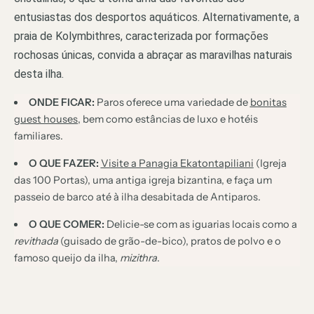
entusiastas dos desportos aquáticos. Alternativamente, a
praia de Kolymbithres, caracterizada por formações
rochosas únicas, convida a abraçar as maravilhas naturais
desta ilha.
ONDE FICAR:
Paros oferece uma variedade de
bonitas
guest houses
, bem como estâncias de luxo e hotéis
familiares.
O QUE FAZER:
Visite a Panagia Ekatontapiliani
(Igreja
das 100 Portas), uma antiga igreja bizantina, e faça um
passeio de barco até à ilha desabitada de Antiparos.
O QUE COMER:
Delicie-se com as iguarias locais como a
revithada
(guisado de grão-de-bico), pratos de polvo e o
famoso queijo da ilha,
mizithra
.