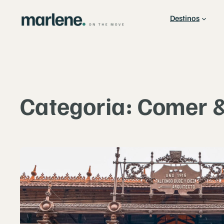
Saltar
Destinos
para
o
conteúdo
Categoria:
Comer &