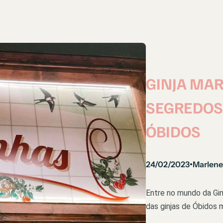
GINJA MAR
SEGREDOS 
ÓBIDOS
24/02/2023
Marlene
•
Entre no mundo da Gin
das ginjas de Óbidos 