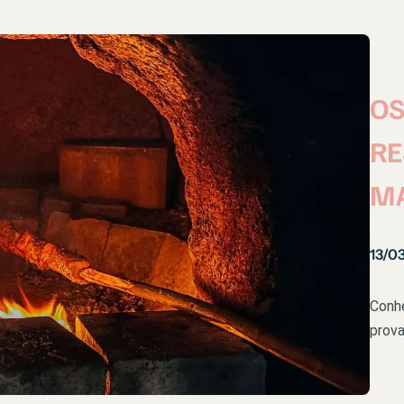
OS
RE
M
13/0
Conhe
prova