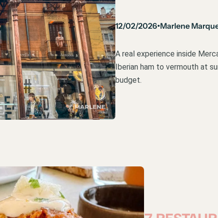
12/02/2026
Marlene Marqu
•
A real experience inside Mer
Iberian ham to vermouth at s
budget.
7 RESTAU