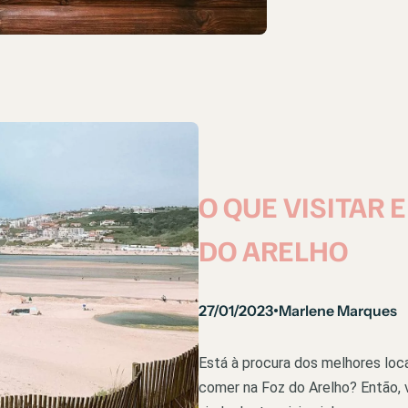
O QUE VISITAR 
DO ARELHO
27/01/2023
Marlene Marques
•
Está à procura dos melhores loca
comer na Foz do Arelho? Então, v