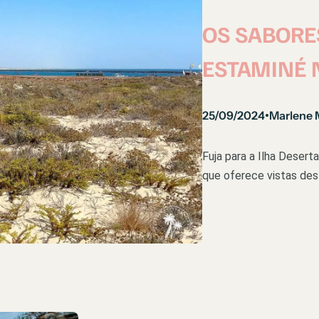
OS SABORE
ESTAMINÉ 
25/09/2024
Marlene 
•
Fuja para a Ilha Desert
que oferece vistas des