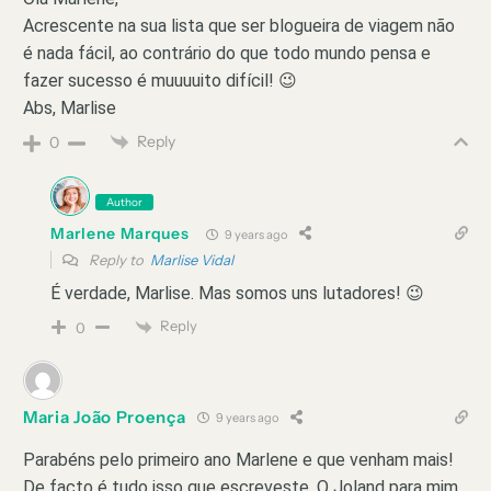
Acrescente na sua lista que ser blogueira de viagem não
é nada fácil, ao contrário do que todo mundo pensa e
fazer sucesso é muuuuito difícil! 😉
Abs, Marlise
Reply
0
Author
Marlene Marques
9 years ago
Reply to
Marlise Vidal
É verdade, Marlise. Mas somos uns lutadores! 😉
Reply
0
Maria João Proença
9 years ago
Parabéns pelo primeiro ano Marlene e que venham mais!
De facto é tudo isso que escreveste. O Joland para mim