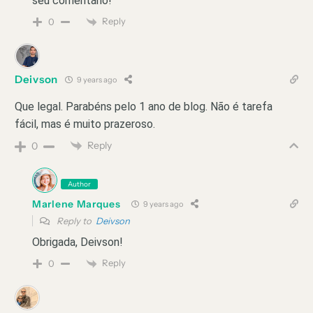
seu comentário!
Reply
0
Deivson
9 years ago
Que legal. Parabéns pelo 1 ano de blog. Não é tarefa
fácil, mas é muito prazeroso.
Reply
0
Author
Marlene Marques
9 years ago
Reply to
Deivson
Obrigada, Deivson!
Reply
0