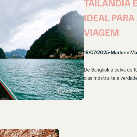
TAILÂNDIA E
IDEAL PARA
VIAGEM
18/07/2025
Marlene M
•
De Bangkok à selva de Kh
dias mostra-te a verdadei