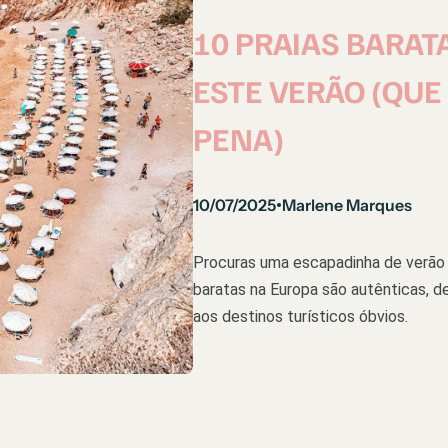
10 PRAIAS BARAT
ESTE VERÃO (QU
PENA)
10/07/2025
Marlene Marques
•
Procuras uma escapadinha de verão 
baratas na Europa são autênticas, d
aos destinos turísticos óbvios.