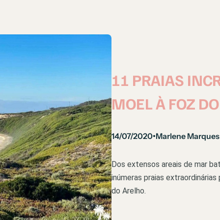
11 PRAIAS INC
MOEL À FOZ D
14/07/2020
Marlene Marques
•
Dos extensos areais de mar bat
inúmeras praias extraordinária
do Arelho.