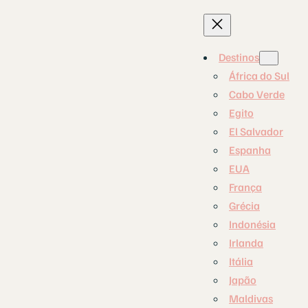
Destinos
África do Sul
Cabo Verde
Egito
El Salvador
Espanha
EUA
França
Grécia
Indonésia
Irlanda
Itália
Japão
Maldivas